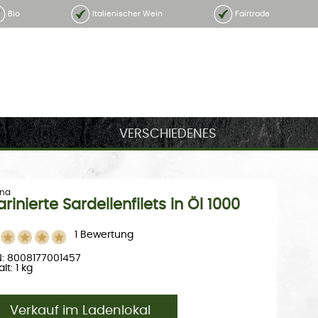
Bio
Italienischer Wein
Fairtrade
VERSCHIEDENES
na
rinierte Sardellenfilets in Öl 1000
1 Bewertung
: 8008177001457
lt: 1 kg
Verkauf im Ladenlokal