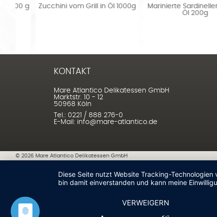
00g
Marinierte Sardinellenfilets in
Meeresfrüchtevorspeise Nr
Öl 200g
in Öl 350g
KONTAKT
Mare Atlantico Delikatessen GmbH
Marktstr. 10 - 12
50968 Köln
Tel.: 0221 / 888 276-0
E-Mail: info@mare-atlantico.de
©
2026
Mare Atlantico Delikatessen GmbH
Diese Seite nutzt Website Tracking-Technologien 
bin damit einverstanden und kann meine Einwilligu
VERWEIGERN