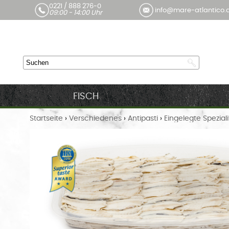
0221 / 888 276-0
info@mare-atlantico.
09:00 - 14:00 Uhr
FISCH
Startseite
›
Verschiedenes
›
Antipasti
›
Eingelegte Spezial