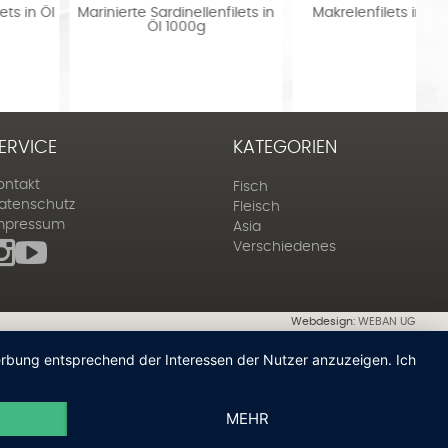
in
Makrelenfilets in Öl 1000g
Sardellen Alici roh
tiefgefroren 1000 g
ERVICE
KATEGORIEN
ontakt
Fisch
atenschutz
Fleisch
mpressum
Asia
Verschiedenes
Webdesign:
WEBAN UG
Werbung entsprechend der Interessen der Nutzer anzuzeigen. Ich
MEHR