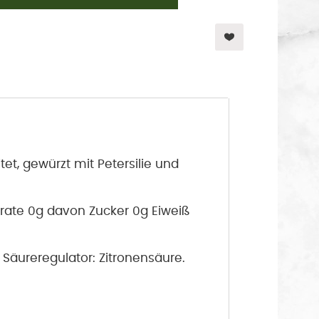
tet, gewürzt mit Petersilie und
drate 0g davon Zucker 0g Eiweiß
, Säureregulator: Zitronensäure.