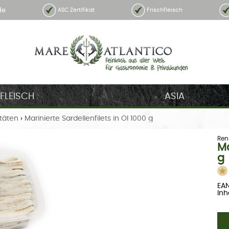
de
ASC Zertifikat
Frischfleisch
FLEISCH
ASIA
itäten
›
Marinierte Sardellenfilets in Öl 1000 g
Ren
Ma
g
EAN
Inha