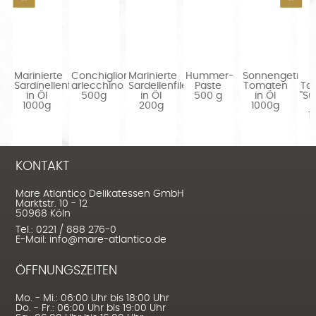
Marinierte
Conchiglioni
Marinierte
Hummer-
Sonnengetrock
R
Sardinellenfilets
arlecchino
Sardellenfilets
Paste
Tomaten
Tom
in Öl
500g
in Öl
500 g
in Öl
"Su
1000g
200g
1000g
in
10
KONTAKT
Mare Atlantico Delikatessen GmbH
Marktstr. 10 - 12
50968 Köln
Tel.: 0221 / 888 276-0
E-Mail: info@mare-atlantico.de
ÖFFNUNGSZEITEN
Mo. - Mi.: 06:00 Uhr bis 18:00 Uhr
Do. - Fr.: 06:00 Uhr bis 19:00 Uhr