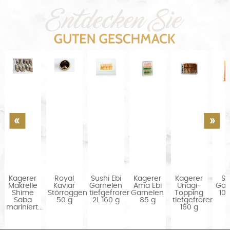
Kagerer
Royal
Sushi Ebi
Kagerer
Kagerer
Su
Makrelle
Kaviar
Garnelen
Ama Ebi
Unagi-
Gari
Shime
Störroggen
tiefgefroren
Garnelen
Topping
10
en
Saba
50 g
2L 160 g
85 g
tiefgefroren
mariniert...
160 g