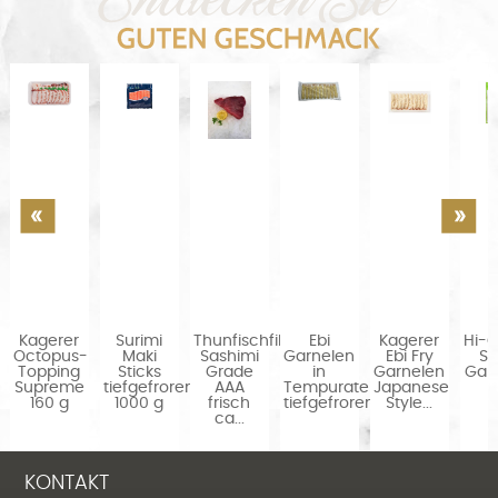
Kagerer
Surimi
Thunfischfilet
Ebi
Kagerer
Hi-
n
Octopus-
Maki
Sashimi
Garnelen
Ebi Fry
Su
Topping
Sticks
Grade
in
Garnelen
Gari
Supreme
tiefgefroren
AAA
Tempurateig,
Japanese
160 g
1000 g
frisch
tiefgefroren...
Style...
ca...
KONTAKT