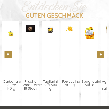
Carbonara
Frische
Tagliarini
Fettuccine
Spaghettini
Agno
Sauce
Wachteleier
neri 500
500 g
500 g
o
140 g
18 Stück
g
sal
50