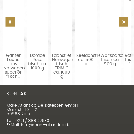
sch
Ganzer
Dorade
Lachsfilet
Seelachsfilet
Wolfsbarsch
Rotb
Lachs
Rose
Norwegen
ca. 500
frisch ca.
fris
aus
frisch ca.
frisch
g
500 g
15
Norwegen
1000 g
TRIM C
superior
ca. 1000
frisch...
g
KONTAKT
Mare Atlantico Delikatessen GmbH
Marktstr. 10 - 12
50968 Köln
Tel.: 0221 / 888 276-0
E-Mail: info@mare-atlantico.de