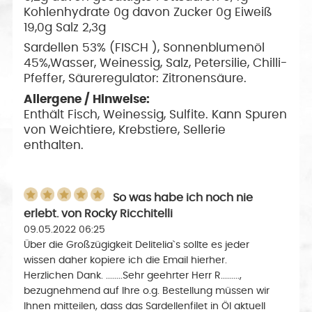
Kohlenhydrate 0g davon Zucker 0g Eiweiß
19,0g Salz 2,3g
Sardellen 53% (FISCH ), Sonnenblumenöl
45%,Wasser, Weinessig, Salz, Petersilie, Chilli-
Pfeffer, Säureregulator: Zitronensäure.
Allergene / Hinweise:
Enthält Fisch, Weinessig, Sulfite. Kann Spuren
von Weichtiere, Krebstiere, Sellerie
enthalten.
So was habe ich noch nie
erlebt.
von
Rocky Ricchitelli
09.05.2022 06:25
Über die Großzügigkeit Delitelia`s sollte es jeder
wissen daher kopiere ich die Email hierher.
Herzlichen Dank. ........Sehr geehrter Herr R.........,
bezugnehmend auf Ihre o.g. Bestellung müssen wir
Ihnen mitteilen, dass das Sardellenfilet in Öl aktuell