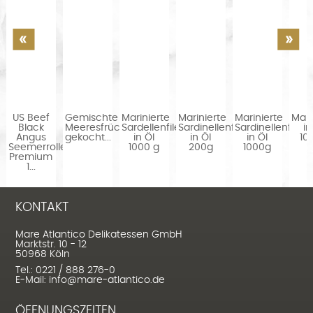
US Beef
Gemischte
Marinierte
Marinierte
Marinierte
Makr
Black
Meeresfrüchte
Sardellenfilets
Sardinellenfilets
Sardinellenfilets
in
Angus
gekocht...
in Öl
in Öl
in Öl
10
Seemerrolle
1000 g
200g
1000g
Premium
1...
KONTAKT
Mare Atlantico Delikatessen GmbH
Marktstr. 10 - 12
50968 Köln
Tel.: 0221 / 888 276-0
E-Mail: info@mare-atlantico.de
ÖFFNUNGSZEITEN